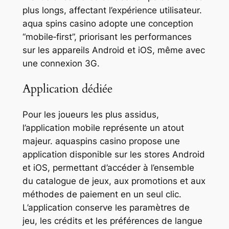
plus longs, affectant l’expérience utilisateur.
aqua spins casino adopte une conception
“mobile‑first”, priorisant les performances
sur les appareils Android et iOS, même avec
une connexion 3G.
Application dédiée
Pour les joueurs les plus assidus,
l’application mobile représente un atout
majeur. aquaspins casino propose une
application disponible sur les stores Android
et iOS, permettant d’accéder à l’ensemble
du catalogue de jeux, aux promotions et aux
méthodes de paiement en un seul clic.
L’application conserve les paramètres de
jeu, les crédits et les préférences de langue