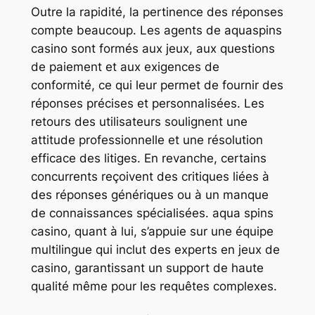
Outre la rapidité, la pertinence des réponses
compte beaucoup. Les agents de aquaspins
casino sont formés aux jeux, aux questions
de paiement et aux exigences de
conformité, ce qui leur permet de fournir des
réponses précises et personnalisées. Les
retours des utilisateurs soulignent une
attitude professionnelle et une résolution
efficace des litiges. En revanche, certains
concurrents reçoivent des critiques liées à
des réponses génériques ou à un manque
de connaissances spécialisées. aqua spins
casino, quant à lui, s’appuie sur une équipe
multilingue qui inclut des experts en jeux de
casino, garantissant un support de haute
qualité même pour les requêtes complexes.