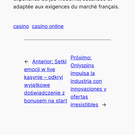
adaptée aux exigences du marché français.
casino
casino online
Próximo:
←
Anterior:
Setki
Onlyspins
emocji w live
impulsa la
kasynie – odkryj
industria con
wyjątkowe
innovaciones y
doświadczenie z
ofertas
bonusem na start
irresistibles
→