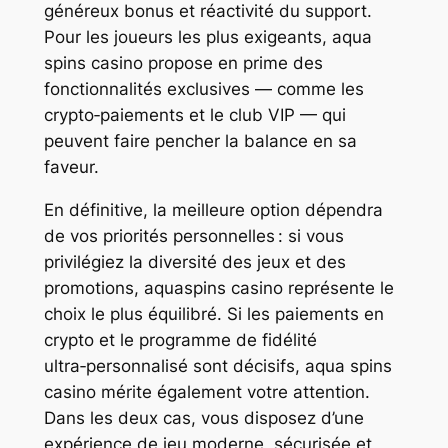
généreux bonus et réactivité du support.
Pour les joueurs les plus exigeants, aqua
spins casino propose en prime des
fonctionnalités exclusives — comme les
crypto‑paiements et le club VIP — qui
peuvent faire pencher la balance en sa
faveur.
En définitive, la meilleure option dépendra
de vos priorités personnelles : si vous
privilégiez la diversité des jeux et des
promotions, aquaspins casino représente le
choix le plus équilibré. Si les paiements en
crypto et le programme de fidélité
ultra‑personnalisé sont décisifs, aqua spins
casino mérite également votre attention.
Dans les deux cas, vous disposez d’une
expérience de jeu moderne, sécurisée et