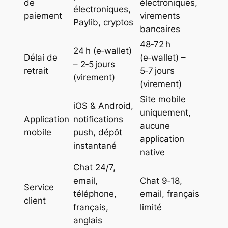
de
électroniques,
électroniques,
paiement
virements
Paylib, cryptos
bancaires
48‑72 h
24 h (e‑wallet)
Délai de
(e‑wallet) –
– 2‑5 jours
retrait
5‑7 jours
(virement)
(virement)
Site mobile
iOS & Android,
uniquement,
Application
notifications
aucune
mobile
push, dépôt
application
instantané
native
Chat 24/7,
email,
Chat 9‑18,
Service
téléphone,
email, français
client
français,
limité
anglais