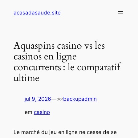
Pular
acasadasaude.site
para
o
conteúdo
Aquaspins casino vs les
casinos en ligne
concurrents : le comparatif
ultime
jul 9, 2026
—
backupadmin
por
em
casino
Le marché du jeu en ligne ne cesse de se