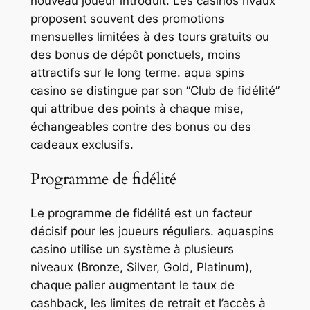
nouveau joueur introduit. Les casinos rivaux
proposent souvent des promotions
mensuelles limitées à des tours gratuits ou
des bonus de dépôt ponctuels, moins
attractifs sur le long terme. aqua spins
casino se distingue par son “Club de fidélité”
qui attribue des points à chaque mise,
échangeables contre des bonus ou des
cadeaux exclusifs.
Programme de fidélité
Le programme de fidélité est un facteur
décisif pour les joueurs réguliers. aquaspins
casino utilise un système à plusieurs
niveaux (Bronze, Silver, Gold, Platinum),
chaque palier augmentant le taux de
cashback, les limites de retrait et l’accès à