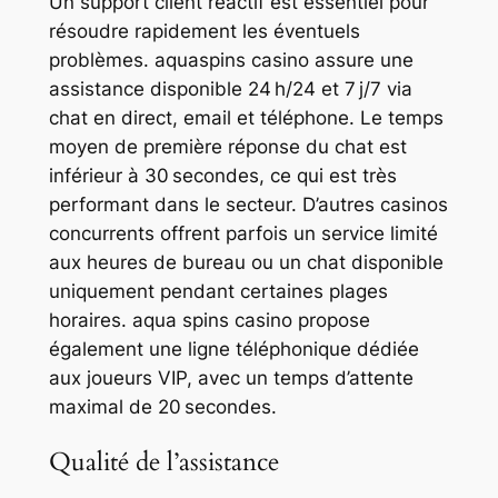
Un support client réactif est essentiel pour
résoudre rapidement les éventuels
problèmes. aquaspins casino assure une
assistance disponible 24 h/24 et 7 j/7 via
chat en direct, email et téléphone. Le temps
moyen de première réponse du chat est
inférieur à 30 secondes, ce qui est très
performant dans le secteur. D’autres casinos
concurrents offrent parfois un service limité
aux heures de bureau ou un chat disponible
uniquement pendant certaines plages
horaires. aqua spins casino propose
également une ligne téléphonique dédiée
aux joueurs VIP, avec un temps d’attente
maximal de 20 secondes.
Qualité de l’assistance