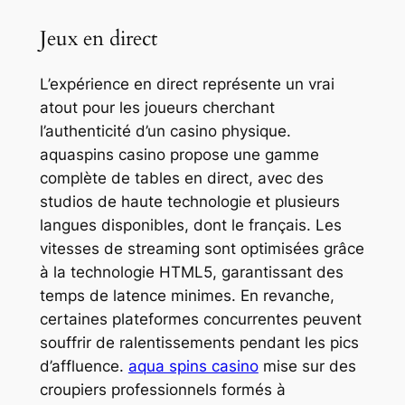
Jeux en direct
L’expérience en direct représente un vrai
atout pour les joueurs cherchant
l’authenticité d’un casino physique.
aquaspins casino propose une gamme
complète de tables en direct, avec des
studios de haute technologie et plusieurs
langues disponibles, dont le français. Les
vitesses de streaming sont optimisées grâce
à la technologie HTML5, garantissant des
temps de latence minimes. En revanche,
certaines plateformes concurrentes peuvent
souffrir de ralentissements pendant les pics
d’affluence.
aqua spins casino
mise sur des
croupiers professionnels formés à