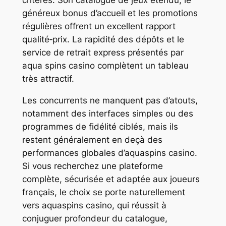
critères. Son catalogue de jeux étendu, le
généreux bonus d’accueil et les promotions
régulières offrent un excellent rapport
qualité‑prix. La rapidité des dépôts et le
service de retrait express présentés par
aqua spins casino complètent un tableau
très attractif.
Les concurrents ne manquent pas d’atouts,
notamment des interfaces simples ou des
programmes de fidélité ciblés, mais ils
restent généralement en deçà des
performances globales d’aquaspins casino.
Si vous recherchez une plateforme
complète, sécurisée et adaptée aux joueurs
français, le choix se porte naturellement
vers aquaspins casino, qui réussit à
conjuguer profondeur du catalogue,