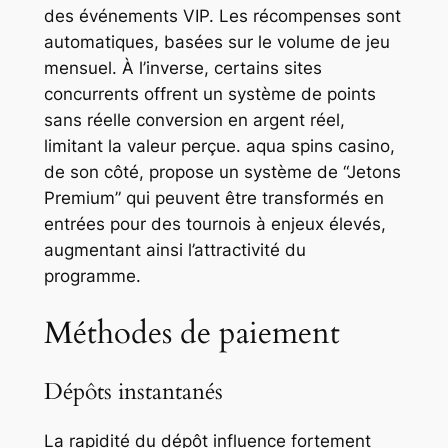
des événements VIP. Les récompenses sont
automatiques, basées sur le volume de jeu
mensuel. À l’inverse, certains sites
concurrents offrent un système de points
sans réelle conversion en argent réel,
limitant la valeur perçue. aqua spins casino,
de son côté, propose un système de “Jetons
Premium” qui peuvent être transformés en
entrées pour des tournois à enjeux élevés,
augmentant ainsi l’attractivité du
programme.
Méthodes de paiement
Dépôts instantanés
La rapidité du dépôt influence fortement