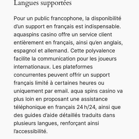
Langues supportées
Pour un public francophone, la disponibilité
d’un support en français est indispensable.
aquaspins casino offre un service client
entièrement en français, ainsi qu’en anglais,
espagnol et allemand. Cette polyvalence
facilite la communication pour les joueurs
internationaux. Les plateformes
concurrentes peuvent offrir un support
français limité à certaines heures ou
uniquement par email. aqua spins casino va
plus loin en proposant une assistance
téléphonique en français 24 h/24, ainsi que
des guides d’aide détaillés traduits dans
plusieurs langues, renforçant ainsi
l’accessibilité.