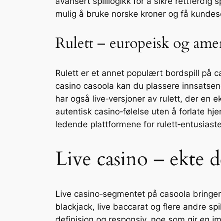
avansert spilllogikk for å sikre rettferdig 
mulig å bruke norske kroner og få kundeserv
Rulett – europeisk og ame
Rulett er et annet populært bordspill på c
casino casoola kan du plassere innsatsene 
har også live‑versjoner av rulett, der en e
autentisk casino‑følelse uten å forlate h
ledende plattformene for rulett‑entusiaste
Live casino – ekte d
Live casino‑segmentet på casoola bringer e
blackjack, live baccarat og flere andre sp
definisjon og responsiv, noe som gir en i