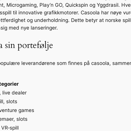
t, Microgaming, Play’n GO, Quickspin og Yggdrasil. Hver
spill til innovative grafikkmotorer. Casoola har nøye vurd
ttferdighet og underholdning. Dette betyr at norske spille
sig med nye lanseringer.
 sin portefølje
populære leverandørene som finnes på casoola, sammen m
egorier
 live dealer
l, slots
dventure games
emaer, slots
 VR‑spill