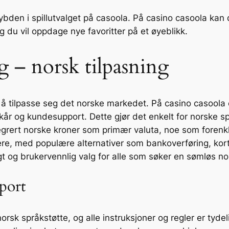
ybden i spillutvalget på casoola. På casino casoola kan du
g du vil oppdage nye favoritter på et øyeblikk.
g – norsk tilpasning
 å tilpasse seg det norske markedet. På casino casoola e
lkår og kundesupport. Dette gjør det enkelt for norske sp
egrert norske kroner som primær valuta, noe som forenkle
ere, med populære alternativer som bankoverføring, kor
ygt og brukervennlig valg for alle som søker en sømløs n
port
orsk språkstøtte, og alle instruksjoner og regler er tydel