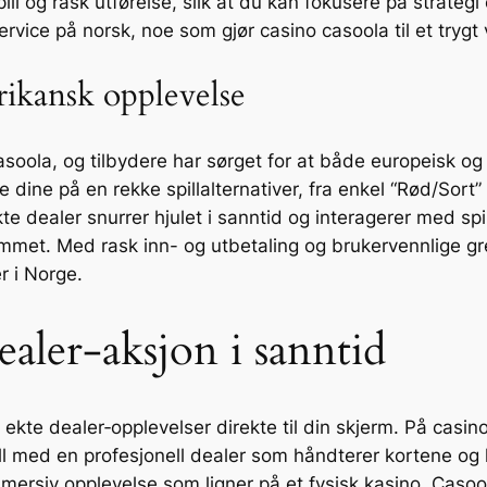
spill og rask utførelse, slik at du kan fokusere på strateg
ice på norsk, noe som gjør casino casoola til et trygt va
rikansk opplevelse
asoola, og tilbydere har sørget for at både europeisk og 
dine på en rekke spillalternativer, fra enkel “Rød/Sort”
kte dealer snurrer hjulet i sanntid og interagerer med spi
jemmet. Med rask inn- og utbetaling og brukervennlige gr
r i Norge.
ealer‑aksjon i sanntid
kte dealer‑opplevelser direkte til din skjerm. På casino c
ill med en profesjonell dealer som håndterer kortene og h
mmersiv opplevelse som ligner på et fysisk kasino. Casoo