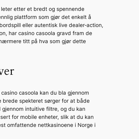
m leter etter et bredt og spennende
nnlig plattform som gjør det enkelt å
rdspill eller autentisk live dealer‑action,
on, har casino casoola gravd fram de
n nærmere titt på hva som gjør dette
ver
 casino casoola kan du bla gjennom
te brede spekteret sørger for at både
 gjennom intuitive filtre, og du kan
isert for mobile enheter, slik at du kan
st omfattende nettkasinoene i Norge i