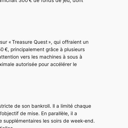
ffichait 300 € de fonds de jeu, dont
sur « Treasure Quest », qui offraient un
0 €, principalement grâce à plusieurs
 attention vers les machines à sous à
ximale autorisée pour accélérer le
ricte de son bankroll. Il a limité chaque
bjectif de mise. En parallèle, il a
ise supplémentaires les soirs de week‑end.