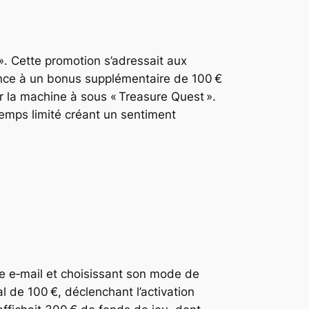
». Cette promotion s’adressait aux
érence à un bonus supplémentaire de 100 €
r la machine à sous « Treasure Quest ».
temps limité créant un sentiment
sse e‑mail et choisissant son mode de
al de 100 €, déclenchant l’activation