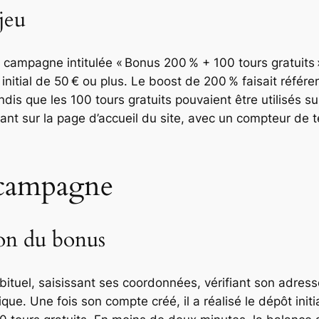
jeu
 campagne intitulée « Bonus 200 % + 100 tours gratuits 
t initial de 50 € ou plus. Le boost de 200 % faisait réf
is que les 100 tours gratuits pouvaient être utilisés su
vant sur la page d’accueil du site, avec un compteur de 
 campagne
ion du bonus
habituel, saisissant ses coordonnées, vérifiant son adre
que. Une fois son compte créé, il a réalisé le dépôt initi