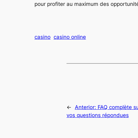
pour profiter au maximum des opportunités
casino
casino online
←
Anterior:
FAQ complète su
vos questions répondues