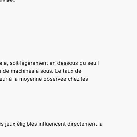
ielles.
ale, soit légèrement en dessous du seuil
ons de machines à sous. Le taux de
rieur à la moyenne observée chez les
s jeux éligibles influencent directement la