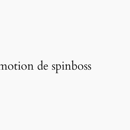
omotion de spinboss