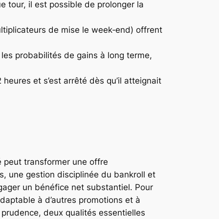
tour, il est possible de prolonger la
tiplicateurs de mise le week‑end) offrent
les probabilités de gains à long terme,
heures et s’est arrêté dès qu’il atteignait
é peut transformer une offre
, une gestion disciplinée du bankroll et
égager un bénéfice net substantiel. Pour
daptable à d’autres promotions et à
t prudence, deux qualités essentielles