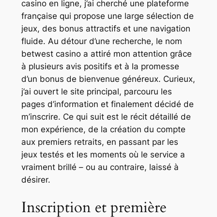
casino en ligne, j’ai cherché une plateforme
française qui propose une large sélection de
jeux, des bonus attractifs et une navigation
fluide. Au détour d’une recherche, le nom
betwest casino a attiré mon attention grâce
à plusieurs avis positifs et à la promesse
d’un bonus de bienvenue généreux. Curieux,
j’ai ouvert le site principal, parcouru les
pages d’information et finalement décidé de
m’inscrire. Ce qui suit est le récit détaillé de
mon expérience, de la création du compte
aux premiers retraits, en passant par les
jeux testés et les moments où le service a
vraiment brillé – ou au contraire, laissé à
désirer.
Inscription et première