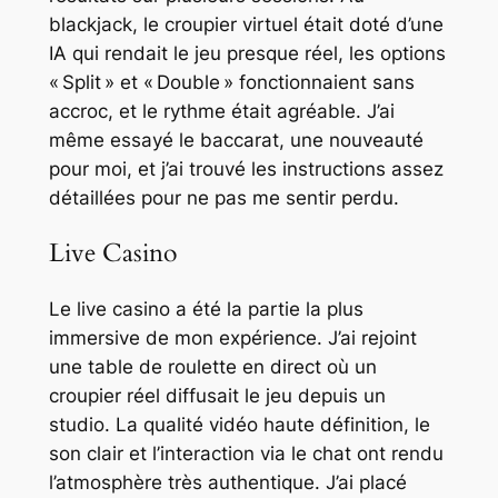
blackjack, le croupier virtuel était doté d’une
IA qui rendait le jeu presque réel, les options
« Split » et « Double » fonctionnaient sans
accroc, et le rythme était agréable. J’ai
même essayé le baccarat, une nouveauté
pour moi, et j’ai trouvé les instructions assez
détaillées pour ne pas me sentir perdu.
Live Casino
Le live casino a été la partie la plus
immersive de mon expérience. J’ai rejoint
une table de roulette en direct où un
croupier réel diffusait le jeu depuis un
studio. La qualité vidéo haute définition, le
son clair et l’interaction via le chat ont rendu
l’atmosphère très authentique. J’ai placé