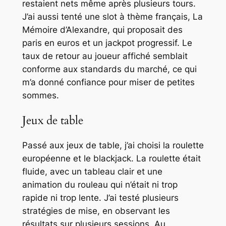
restaient nets même après plusieurs tours.
J’ai aussi tenté une slot à thème français, La
Mémoire d’Alexandre, qui proposait des
paris en euros et un jackpot progressif. Le
taux de retour au joueur affiché semblait
conforme aux standards du marché, ce qui
m’a donné confiance pour miser de petites
sommes.
Jeux de table
Passé aux jeux de table, j’ai choisi la roulette
européenne et le blackjack. La roulette était
fluide, avec un tableau clair et une
animation du rouleau qui n’était ni trop
rapide ni trop lente. J’ai testé plusieurs
stratégies de mise, en observant les
résultats sur plusieurs sessions. Au