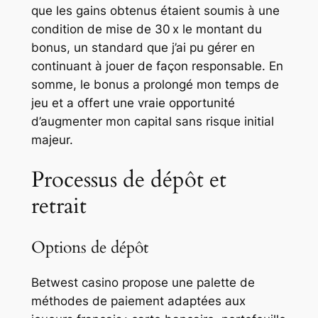
que les gains obtenus étaient soumis à une
condition de mise de 30 x le montant du
bonus, un standard que j’ai pu gérer en
continuant à jouer de façon responsable. En
somme, le bonus a prolongé mon temps de
jeu et a offert une vraie opportunité
d’augmenter mon capital sans risque initial
majeur.
Processus de dépôt et
retrait
Options de dépôt
Betwest casino propose une palette de
méthodes de paiement adaptées aux