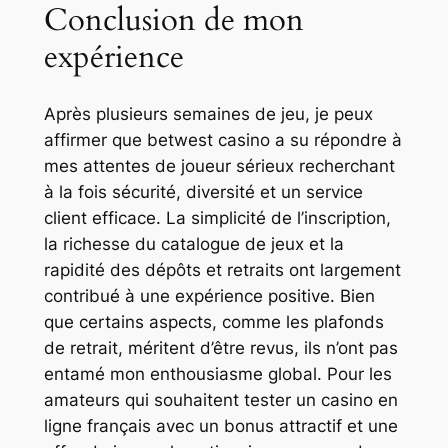
Conclusion de mon
expérience
Après plusieurs semaines de jeu, je peux
affirmer que betwest casino a su répondre à
mes attentes de joueur sérieux recherchant
à la fois sécurité, diversité et un service
client efficace. La simplicité de l’inscription,
la richesse du catalogue de jeux et la
rapidité des dépôts et retraits ont largement
contribué à une expérience positive. Bien
que certains aspects, comme les plafonds
de retrait, méritent d’être revus, ils n’ont pas
entamé mon enthousiasme global. Pour les
amateurs qui souhaitent tester un casino en
ligne français avec un bonus attractif et une