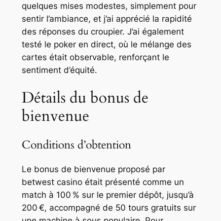
quelques mises modestes, simplement pour
sentir l’ambiance, et j’ai apprécié la rapidité
des réponses du croupier. J’ai également
testé le poker en direct, où le mélange des
cartes était observable, renforçant le
sentiment d’équité.
Détails du bonus de
bienvenue
Conditions d’obtention
Le bonus de bienvenue proposé par
betwest casino était présenté comme un
match à 100 % sur le premier dépôt, jusqu’à
200 €, accompagné de 50 tours gratuits sur
une machine à sous populaire. Pour