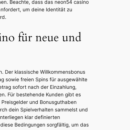
nen. Beachte, dass das neon54 casino
fordert, um deine Identität zu
rd.
ino für neue und
nen. Der klassische Willkommensbonus
g sowie freien Spins für ausgewählte
etrag sofort nach der Einzahlung,
den. Für bestehende Kunden gibt es
e Preisgelder und Bonusguthaben
rch dein Spielverhalten sammelst und
terliegen klar definierten
 diese Bedingungen sorgfältig, um das