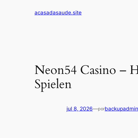
Pular
acasadasaude.site
para
o
conteúdo
Neon54 Casino – Hä
Spielen
jul 8, 2026
—
backupadmi
por