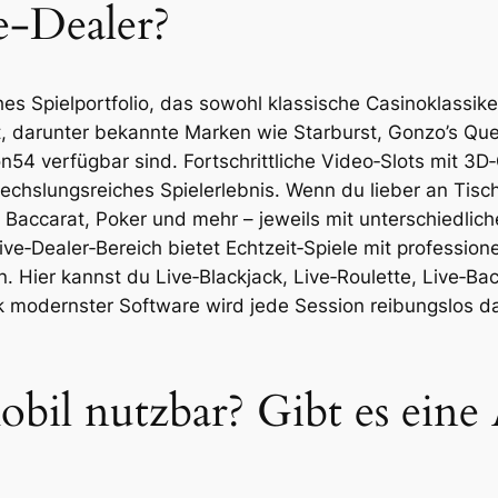
e‑Dealer?
es Spielportfolio, das sowohl klassische Casinoklassike
it, darunter bekannte Marken wie Starburst, Gonzo’s Qu
on54 verfügbar sind. Fortschrittliche Video‑Slots mit 
chslungsreiches Spielerlebnis. Wenn du lieber an Tischs
, Baccarat, Poker und mehr – jeweils mit unterschiedlic
ive‑Dealer‑Bereich bietet Echtzeit‑Spiele mit profession
. Hier kannst du Live‑Blackjack, Live‑Roulette, Live‑Ba
odernster Software wird jede Session reibungslos dar
obil nutzbar? Gibt es eine