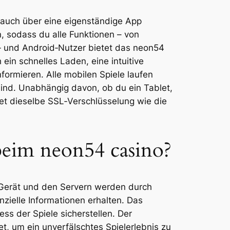
s auch über eine eigenständige App
, sodass du alle Funktionen – von
‑ und Android‑Nutzer bietet das neon54
ein schnelles Laden, eine intuitive
ormieren. Alle mobilen Spiele laufen
ind. Unabhängig davon, ob du ein Tablet,
et dieselbe SSL‑Verschlüsselung wie die
beim neon54 casino?
 Gerät und den Servern werden durch
nzielle Informationen erhalten. Das
s der Spiele sicherstellen. Der
, um ein unverfälschtes Spielerlebnis zu