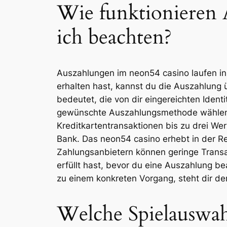
Wie funktionieren
ich beachten?
Auszahlungen im neon54 casino laufen i
erhalten hast, kannst du die Auszahlung 
bedeutet, die von dir eingereichten Ident
gewünschte Auszahlungsmethode wählen. B
Kreditkartentransaktionen bis zu drei W
Bank. Das neon54 casino erhebt in der R
Zahlungsanbietern können geringe Transa
erfüllt hast, bevor du eine Auszahlung 
zu einem konkreten Vorgang, steht dir de
Welche Spielauswahl