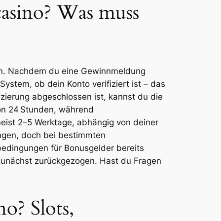
casino? Was muss
gen. Nachdem du eine Gewinnmeldung
stem, ob dein Konto verifiziert ist – das
izierung abgeschlossen ist, kannst du die
von 24 Stunden, während
eist 2–5 Werktage, abhängig von deiner
ungen, doch bei bestimmten
bedingungen für Bonusgelder bereits
 zunächst zurückgezogen. Hast du Fragen
o? Slots,