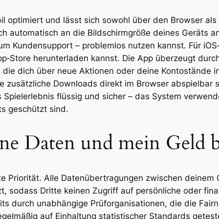
bil optimiert und lässt sich sowohl über den Browser al
h automatisch an die Bildschirmgröße deines Geräts an
zum Kundensupport – problemlos nutzen kannst. Für iOS
App‑Store herunterladen kannst. Die App überzeugt durch 
die dich über neue Aktionen oder deine Kontostände inf
 zusätzliche Downloads direkt im Browser abspielbar s
 Spielerlebnis flüssig und sicher – das System verwend
s geschützt sind.
ine Daten und mein Geld 
te Priorität. Alle Datenübertragungen zwischen deinem
sodass Dritte keinen Zugriff auf persönliche oder fina
 durch unabhängige Prüforganisationen, die die Fairnes
mäßig auf Einhaltung statistischer Standards getestet