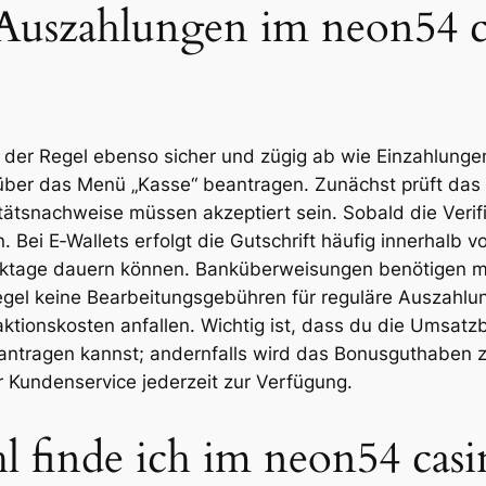
 Auszahlungen im neon54 
n der Regel ebenso sicher und zügig ab wie Einzahlun
über das Menü „Kasse“ beantragen. Zunächst prüft das Sy
itätsnachweise müssen akzeptiert sein. Sobald die Verif
ei E‑Wallets erfolgt die Gutschrift häufig innerhalb 
erktage dauern können. Banküberweisungen benötigen m
egel keine Bearbeitungsgebühren für reguläre Auszahl
ktionskosten anfallen. Wichtig ist, dass du die Umsatz
beantragen kannst; andernfalls wird das Bonusguthaben
r Kundenservice jederzeit zur Verfügung.
 finde ich im neon54 casin