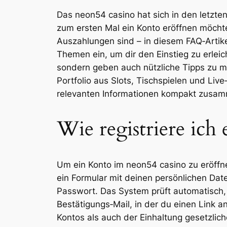
Das neon54 casino hat sich in den letzten
zum ersten Mal ein Konto eröffnen möchte
Auszahlungen sind – in diesem FAQ‑Artikel
Themen ein, um dir den Einstieg zu erleic
sondern geben auch nützliche Tipps zu m
Portfolio aus Slots, Tischspielen und Liv
relevanten Informationen kompakt zusam
Wie registriere ich
Um ein Konto im neon54 casino zu eröffnen
ein Formular mit deinen persönlichen Dat
Passwort. Das System prüft automatisch, o
Bestätigungs‑Mail, in der du einen Link a
Kontos als auch der Einhaltung gesetzlic