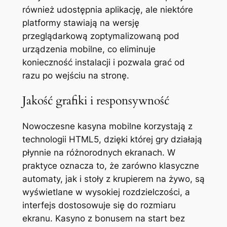
również udostępnia aplikację, ale niektóre
platformy stawiają na wersję
przeglądarkową zoptymalizowaną pod
urządzenia mobilne, co eliminuje
konieczność instalacji i pozwala grać od
razu po wejściu na stronę.
Jakość grafiki i responsywność
Nowoczesne kasyna mobilne korzystają z
technologii HTML5, dzięki której gry działają
płynnie na różnorodnych ekranach. W
praktyce oznacza to, że zarówno klasyczne
automaty, jak i stoły z krupierem na żywo, są
wyświetlane w wysokiej rozdzielczości, a
interfejs dostosowuje się do rozmiaru
ekranu. Kasyno z bonusem na start bez