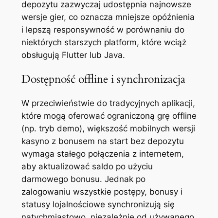
depozytu zazwyczaj udostępnia najnowsze
wersje gier, co oznacza mniejsze opóźnienia
i lepszą responsywność w porównaniu do
niektórych starszych platform, które wciąż
obsługują Flutter lub Java.
Dostępność offline i synchronizacja
W przeciwieństwie do tradycyjnych aplikacji,
które mogą oferować ograniczoną grę offline
(np. tryb demo), większość mobilnych wersji
kasyno z bonusem na start bez depozytu
wymaga stałego połączenia z internetem,
aby aktualizować saldo po użyciu
darmowego bonusu. Jednak po
zalogowaniu wszystkie postępy, bonusy i
statusy lojalnościowe synchronizują się
natychmiastowo, niezależnie od używanego