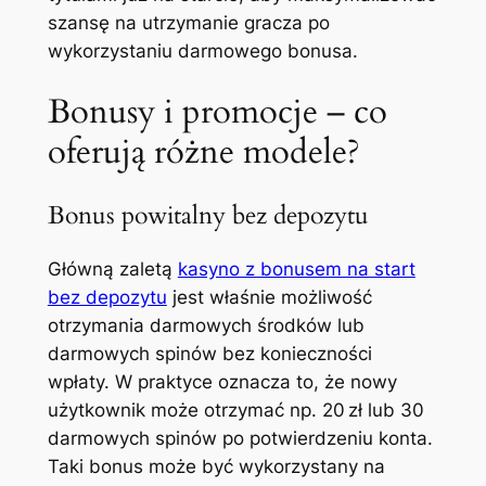
szansę na utrzymanie gracza po
wykorzystaniu darmowego bonusa.
Bonusy i promocje – co
oferują różne modele?
Bonus powitalny bez depozytu
Główną zaletą
kasyno z bonusem na start
bez depozytu
jest właśnie możliwość
otrzymania darmowych środków lub
darmowych spinów bez konieczności
wpłaty. W praktyce oznacza to, że nowy
użytkownik może otrzymać np. 20 zł lub 30
darmowych spinów po potwierdzeniu konta.
Taki bonus może być wykorzystany na