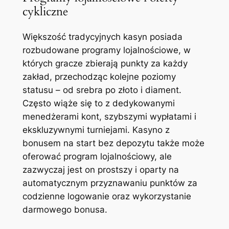
cykliczne
Większość tradycyjnych kasyn posiada
rozbudowane programy lojalnościowe, w
których gracze zbierają punkty za każdy
zakład, przechodząc kolejne poziomy
statusu – od srebra po złoto i diament.
Często wiąże się to z dedykowanymi
menedżerami kont, szybszymi wypłatami i
ekskluzywnymi turniejami. Kasyno z
bonusem na start bez depozytu także może
oferować program lojalnościowy, ale
zazwyczaj jest on prostszy i oparty na
automatycznym przyznawaniu punktów za
codzienne logowanie oraz wykorzystanie
darmowego bonusa.