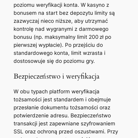
poziomu weryfikacji konta. W kasyno z
bonusem na start bez depozytu limity są
zazwyczaj nieco niższe, aby utrzymać
kontrolę nad wygranymi z darmowego
bonusu (np. maksymalny limit 200 zł po
pierwszej wypłacie). Po przejściu do
standardowego konta, limit wzrasta i
dostosowuje się do poziomu gry.
Bezpieczeństwo i weryfikacja
W obu typach platform weryfikacja
tożsamości jest standardem i obejmuje
przesłanie dokumentu tożsamości oraz
potwierdzenie adresu. Bezpieczeństwo
transakcji jest zapewniane szyfrowaniem
SSL oraz ochroną przed oszustwami. Przy