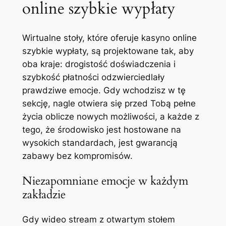
online szybkie wypłaty
Wirtualne stoły, które oferuje kasyno online
szybkie wypłaty, są projektowane tak, aby
oba kraje: drogistość doświadczenia i
szybkość płatności odzwierciedlały
prawdziwe emocje. Gdy wchodzisz w tę
sekcję, nagle otwiera się przed Tobą pełne
życia oblicze nowych możliwości, a każde z
tego, że środowisko jest hostowane na
wysokich standardach, jest gwarancją
zabawy bez kompromisów.
Niezapomniane emocje w każdym
zakładzie
Gdy wideo stream z otwartym stołem