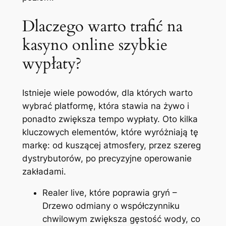
Dlaczego warto trafić na
kasyno online szybkie
wypłaty?
Istnieje wiele powodów, dla których warto
wybrać platformę, która stawia na żywo i
ponadto zwiększa tempo wypłaty. Oto kilka
kluczowych elementów, które wyróżniają tę
markę: od kuszącej atmosfery, przez szereg
dystrybutorów, po precyzyjne operowanie
zakładami.
Realer live, które poprawia gryń –
Drzewo odmiany o współczynniku
chwilowym zwiększa gęstość wody, co