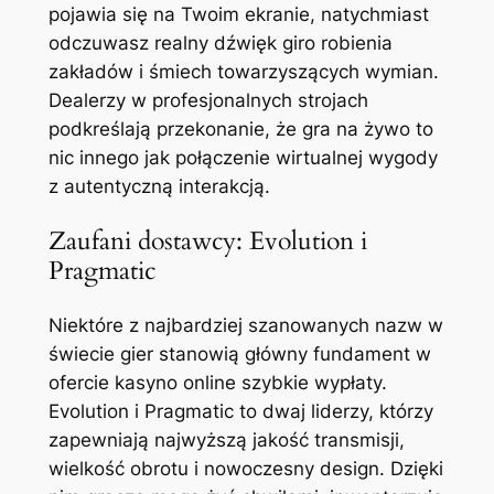
pojawia się na Twoim ekranie, natychmiast
odczuwasz realny dźwięk giro robienia
zakładów i śmiech towarzyszących wymian.
Dealerzy w profesjonalnych strojach
podkreślają przekonanie, że gra na żywo to
nic innego jak połączenie wirtualnej wygody
z autentyczną interakcją.
Zaufani dostawcy: Evolution i
Pragmatic
Niektóre z najbardziej szanowanych nazw w
świecie gier stanowią główny fundament w
ofercie kasyno online szybkie wypłaty.
Evolution i Pragmatic to dwaj liderzy, którzy
zapewniają najwyższą jakość transmisji,
wielkość obrotu i nowoczesny design. Dzięki